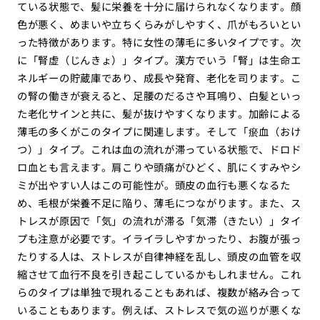
ている状態で、髪に栄養を十分に届けられなくなります。顔
色が悪く、めまいや立ちくらみがしやすく、爪がもろいとい
った特徴があります。特に女性の薄毛に多いタイプです。次
に「腎虚（じんきょ）」タイプ。漢方でいう「腎」は生命エ
ネルギーの貯蔵庫であり、成長や発育、老化を司ります。こ
の腎の働きが衰えると、足腰のだるさや耳鳴り、白髪といっ
た老化サインと共に、髪が抜けやすくなります。加齢による
薄毛の多くがこのタイプに関連します。そして「瘀血（おけ
つ）」タイプ。これは血の流れが滞っている状態で、ドロド
ロ血とも言えます。肩こりや頭痛がひどく、肌にくすみやシ
ミが出やすい人はこの可能性が。頭皮の血行も悪くなるた
め、毛根が栄養不足に陥り、薄毛につながります。また、ス
トレスが原因で「気」の流れが滞る「気滞（きたい）」タイ
プも注意が必要です。イライラしやすかったり、お腹が張っ
たりする人は、ストレスが自律神経を乱し、頭皮の血管を収
縮させて血行不良を引き起こしているかもしれません。これ
らのタイプは単独で現れることもあれば、複数が絡み合って
いることもあります。例えば、ストレスで気の巡りが悪くな