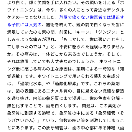
より白く、輝く笑顔を手に入れたい。その願いを叶える「ホ
ワイトニング」は、今や、多くの人にとって身近なデンタル
ケアの一つとなりました。
芦屋で痛くない歯医者では矯正す
る子供には人気の
、施術を終えて、鏡の前で白くなった歯に
満足していたのも束の間、前歯に「キーン」「ジンジン」と
しみるような痛みが現れ、「もしかして、歯に悪いことをし
てしまったのでは？」と、不安に駆られた経験はありません
か。その痛みは、一体どこから来るのでしょうか。そして、
それは放置していても大丈夫なのでしょうか。 ホワイトニ
ング後に感じる痛みの主な原因は、薬剤による一時的な「知
覚過敏」です。ホワイトニングで用いられる薬剤の主成分
は、「過酸化水素」や「過酸化尿素」です。これらの薬剤
は、歯の表面にあるエナメル質の、目に見えない微細な構造
を通り抜け、内部の象牙質にまで浸透し、歯の色素を分解・
無色化することで、歯を白くします。 問題は、この薬剤が
象牙質に到達する過程で、象牙質の中にある「象牙細管（ぞ
うげさいかん）」という、無数の細い管を刺激してしまうこ
とにあります。この象牙細管は、歯の中心部にある神経（歯