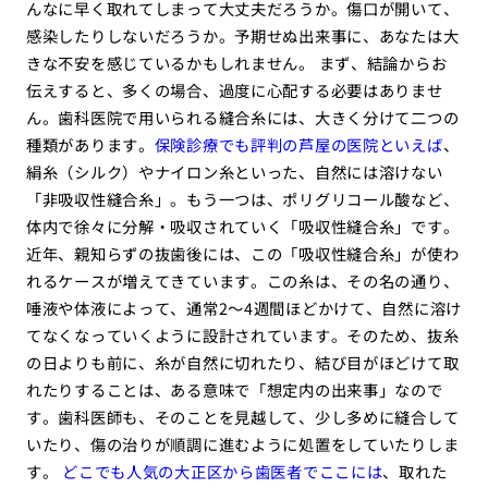
んなに早く取れてしまって大丈夫だろうか。傷口が開いて、
感染したりしないだろうか。予期せぬ出来事に、あなたは大
きな不安を感じているかもしれません。 まず、結論からお
伝えすると、多くの場合、過度に心配する必要はありませ
ん。歯科医院で用いられる縫合糸には、大きく分けて二つの
種類があります。
保険診療でも評判の芦屋の医院といえば
、
絹糸（シルク）やナイロン糸といった、自然には溶けない
「非吸収性縫合糸」。もう一つは、ポリグリコール酸など、
体内で徐々に分解・吸収されていく「吸収性縫合糸」です。
近年、親知らずの抜歯後には、この「吸収性縫合糸」が使わ
れるケースが増えてきています。この糸は、その名の通り、
唾液や体液によって、通常2〜4週間ほどかけて、自然に溶け
てなくなっていくように設計されています。そのため、抜糸
の日よりも前に、糸が自然に切れたり、結び目がほどけて取
れたりすることは、ある意味で「想定内の出来事」なので
す。歯科医師も、そのことを見越して、少し多めに縫合して
いたり、傷の治りが順調に進むように処置をしていたりしま
す。
どこでも人気の大正区から歯医者でここには
、取れた