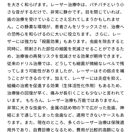
を大きく和らげます。レーザー治療中は、パチパチという小
さな音がするだけで、非常に静かです。目を閉じていれば、
歯の治療を受けていることさえ忘れてしまうかもしれませ
ん。この静粛な環境が、患者さんをリラックスさせ、治療へ
の恐怖心を和らげるのに大いに役立ちます。 さらに、レー
ザーには強力な「殺菌効果」もあります。虫歯を除去すると
同時に、照射された部位の細菌を死滅させることができるた
め、治療後の再発リスクを低減させる効果が期待できます。
従来のドリル治療では、どうしても細菌が微細なレベルで残
ってしまう可能性がありましたが、レーザーはその弱点を補
うことができるのです。加えて、レーザーには炎症を抑え、
組織の治癒を促進する効果（生体活性化作用）もあるため、
治療後の回復が早く、痛みが長引くことも少ないと言われて
います。 もちろん、レーザー治療も万能ではありません。
非常に大きな虫歯や、金属の詰め物の下で広がった虫歯、神
経にまで達してしまった虫歯など、適用できないケースもあ
ります。また、現在のところ、多くのレーザー治療は保険適
用外であり、自費診療となるため、費用が比較的高額になる