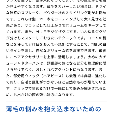
が見えやすくなります。薄毛をカバーしたい場合は、ドライ
な質感のスプレーや、パウダー状のスタイリング剤がお勧め
です。これらは髪一本一本をコーティングして太く見せる効
果があり、サラッとした仕上がりでボリュームをキープして
くれます。また、分け目をジグザグにする、いわゆるジグザ
グ分けもマスターしておきたいテクニックです。コームの柄
などを使って分け目をあえて不規則にすることで、地肌の白
いラインを消し、自然なボリューム感を演出できます。最後
に、ヘアアクセサリーを上手に活用しましょう。太めのカチ
ューシャやターバンは、頭頂部の気になる部分を物理的に隠
せるだけでなく、おしゃれなアクセントにもなります。ま
た、部分用ウィッグ（ヘアピース）も最近では非常に進化し
ており、自毛と区別がつかないほど自然なものが増えていま
す。クリップで留めるだけで一瞬にして悩みが解消されるた
め、お出かけの際の強い味方になります。
薄毛の悩みを抱え込まないための