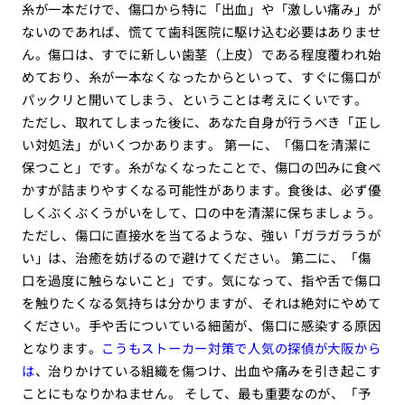
糸が一本だけで、傷口から特に「出血」や「激しい痛み」が
ないのであれば、慌てて歯科医院に駆け込む必要はありませ
ん。傷口は、すでに新しい歯茎（上皮）である程度覆われ始
めており、糸が一本なくなったからといって、すぐに傷口が
パックリと開いてしまう、ということは考えにくいです。
ただし、取れてしまった後に、あなた自身が行うべき「正し
い対処法」がいくつかあります。 第一に、「傷口を清潔に
保つこと」です。糸がなくなったことで、傷口の凹みに食べ
かすが詰まりやすくなる可能性があります。食後は、必ず優
しくぶくぶくうがいをして、口の中を清潔に保ちましょう。
ただし、傷口に直接水を当てるような、強い「ガラガラうが
い」は、治癒を妨げるので避けてください。 第二に、「傷
口を過度に触らないこと」です。気になって、指や舌で傷口
を触りたくなる気持ちは分かりますが、それは絶対にやめて
ください。手や舌についている細菌が、傷口に感染する原因
となります。
こうもストーカー対策で人気の探偵が大阪から
は
、治りかけている組織を傷つけ、出血や痛みを引き起こす
ことにもなりかねません。 そして、最も重要なのが、「予