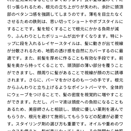
引っ張られるため、根元の立ち上がりが失われ、余計に頭頂
部のペタンコ感を強調してしまうのです。薄毛を目立たなく
させるための鉄則は、思い切ってショートやボブスタイルに
することです。髪を短くすることで根元にかかる負荷が減
り、ふんわりとしたボリュームが出やすくなります。特にト
ップに段を入れるレイヤースタイルは、髪に動きが出て視線
が分散されるため、地肌の透け感を自然にカバーするのに最
適です。また、前髪を厚めに作ることも有効な手段です。前
髪を奥から持ってくることで、頭頂部の薄い部分を覆うこと
ができますし、顔周りに髪があることで視線が顔の方に誘導
されます。さらに、パーマをかけるのも一つの手です。根元
からふんわりと立ち上げるようなポイントパーマや、全体的
にウェーブをつけることで、髪の密度を視覚的に増やすこと
ができます。ただし、パーマ液は頭皮への負担になることも
あるため、美容師さんと相談し、頭皮に優しい薬剤を選んで
もらうか、根元を避けて施術してもらうなどの配慮が必要で
す。スタイリング剤の選び方も重要です。オイルや重めのワ
ックスを使うと、髪が束になってしまい、その隙間から地肌