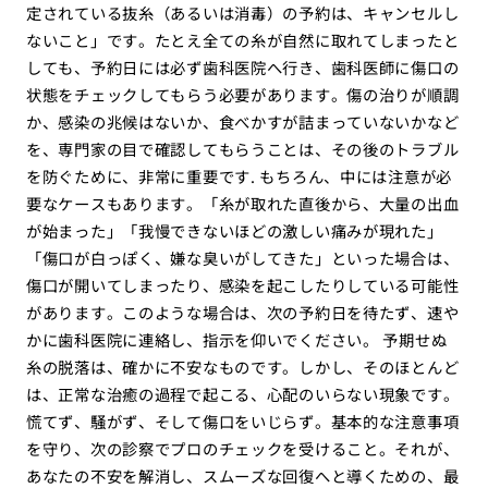
定されている抜糸（あるいは消毒）の予約は、キャンセルし
ないこと」です。たとえ全ての糸が自然に取れてしまったと
しても、予約日には必ず歯科医院へ行き、歯科医師に傷口の
状態をチェックしてもらう必要があります。傷の治りが順調
か、感染の兆候はないか、食べかすが詰まっていないかなど
を、専門家の目で確認してもらうことは、その後のトラブル
を防ぐために、非常に重要です. もちろん、中には注意が必
要なケースもあります。「糸が取れた直後から、大量の出血
が始まった」「我慢できないほどの激しい痛みが現れた」
「傷口が白っぽく、嫌な臭いがしてきた」といった場合は、
傷口が開いてしまったり、感染を起こしたりしている可能性
があります。このような場合は、次の予約日を待たず、速や
かに歯科医院に連絡し、指示を仰いでください。 予期せぬ
糸の脱落は、確かに不安なものです。しかし、そのほとんど
は、正常な治癒の過程で起こる、心配のいらない現象です。
慌てず、騒がず、そして傷口をいじらず。基本的な注意事項
を守り、次の診察でプロのチェックを受けること。それが、
あなたの不安を解消し、スムーズな回復へと導くための、最