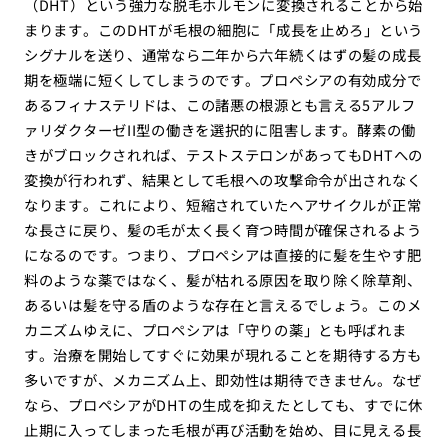
（DHT）という強力な脱毛ホルモンに変換されることから始
まります。このDHTが毛根の細胞に「成長を止めろ」という
シグナルを送り、通常なら二年から六年続くはずの髪の成長
期を極端に短くしてしまうのです。プロペシアの有効成分で
あるフィナステリドは、この諸悪の根源とも言える5アルフ
ァリダクターゼII型の働きを選択的に阻害します。酵素の働
きがブロックされれば、テストステロンがあってもDHTへの
変換が行われず、結果として毛根への攻撃命令が出されなく
なります。これにより、短縮されていたヘアサイクルが正常
な長さに戻り、髪の毛が太く長く育つ時間が確保されるよう
になるのです。つまり、プロペシアは直接的に髪を生やす肥
料のような薬ではなく、髪が枯れる原因を取り除く除草剤、
あるいは髪を守る盾のような存在と言えるでしょう。このメ
カニズムゆえに、プロペシアは「守りの薬」とも呼ばれま
す。治療を開始してすぐに効果が現れることを期待する方も
多いですが、メカニズム上、即効性は期待できません。なぜ
なら、プロペシアがDHTの生成を抑えたとしても、すでに休
止期に入ってしまった毛根が再び活動を始め、目に見える長