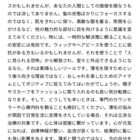
スかもしれませんが、あなたの人間としての価値を損なうも
のでは決してありません。髪の状態ばかりにフォーカスする
のではなく、肌をきれいに保つ、素敵な服を着る、笑顔を心
がけるなど、他の魅力的な部分に目を向けるように意識を変
えてみてください。時には、一時的な解決策に頼ることも心
の安定には有効です。ウィッグやヘアピースを使うことに抵
抗がある方もいるかもしれませんが、それを使うことで「人
に見られる恐怖」から解放され、堂々と外出できるようにな
るなら、それは素晴らしいツールです。薄毛を隠すためとい
う後ろ向きな理由ではなく、おしゃれを楽しむためのアイテ
ムとしてポジティブに捉えてみてはいかがでしょうか。帽子
やスカーフをファッションに取り入れるのも良い気分転換に
なります。そして、どうしても辛いときは、専門のカウンセ
ラーや心療内科を頼ることも検討してください。薄毛の悩み
が原因で日常生活に支障をきたしている場合、それは立派な
治療の対象です。心と体は密接に繋がっています。心が元気
になれば、自律神経が整い、血流が良くなり、結果的に髪に
も良い影響を与えます。薄毛と闘うのではなく、今の自分を