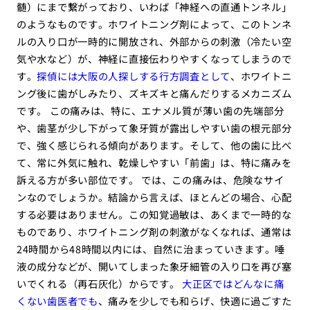
髄）にまで繋がっており、いわば「神経への直通トンネル」
のようなものです。ホワイトニング剤によって、このトンネ
ルの入り口が一時的に開放され、外部からの刺激（冷たい空
気や水など）が、神経に直接伝わりやすくなってしまうので
す。
探偵には大阪の人探しする行方調査として
、ホワイトニ
ング後に歯がしみたり、ズキズキと痛んだりするメカニズム
です。 この痛みは、特に、エナメル質が薄い歯の先端部分
や、歯茎が少し下がって象牙質が露出しやすい歯の根元部分
で、強く感じられる傾向があります。そして、他の歯に比べ
て、常に外気に触れ、乾燥しやすい「前歯」は、特に痛みを
訴える方が多い部位です。 では、この痛みは、危険なサイ
ンなのでしょうか。結論から言えば、ほとんどの場合、心配
する必要はありません。この知覚過敏は、あくまで一時的な
ものであり、ホワイトニング剤の刺激がなくなれば、通常は
24時間から48時間以内には、自然に治まっていきます。唾
液の成分などが、開いてしまった象牙細管の入り口を再び塞
いでくれる（再石灰化）からです。
大正区ではどんなに痛
くない歯医者でも
、痛みを少しでも和らげ、快適に過ごすた