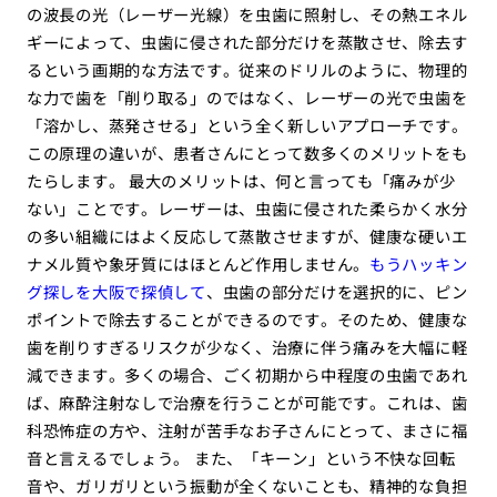
の波長の光（レーザー光線）を虫歯に照射し、その熱エネル
ギーによって、虫歯に侵された部分だけを蒸散させ、除去す
るという画期的な方法です。従来のドリルのように、物理的
な力で歯を「削り取る」のではなく、レーザーの光で虫歯を
「溶かし、蒸発させる」という全く新しいアプローチです。
この原理の違いが、患者さんにとって数多くのメリットをも
たらします。 最大のメリットは、何と言っても「痛みが少
ない」ことです。レーザーは、虫歯に侵された柔らかく水分
の多い組織にはよく反応して蒸散させますが、健康な硬いエ
ナメル質や象牙質にはほとんど作用しません。
もうハッキン
グ探しを大阪で探偵して
、虫歯の部分だけを選択的に、ピン
ポイントで除去することができるのです。そのため、健康な
歯を削りすぎるリスクが少なく、治療に伴う痛みを大幅に軽
減できます。多くの場合、ごく初期から中程度の虫歯であれ
ば、麻酔注射なしで治療を行うことが可能です。これは、歯
科恐怖症の方や、注射が苦手なお子さんにとって、まさに福
音と言えるでしょう。 また、「キーン」という不快な回転
音や、ガリガリという振動が全くないことも、精神的な負担