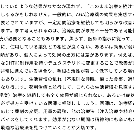
待していたような効果がなかなか現れず、「このまま治療を続け
しゃるかもしれません。一般的に、AGA治療薬の効果を実感す
必要とされていますが、一定期間治療を継続しても明らかな改善
れます。まず考えられるのは、治療期間がまだ不十分である可能
続が必要となることもあります。焦らず、医師の指示に従って
次に、使用している薬剤との相性が良くない、あるいは効果が弱
種類があり、個人によって効果の出方には差があります。例えば
なDHT抑制作用を持つデュタステリドに変更することで改善が
が非常に進んでいる場合や、毛根の活性が著しく低下している場
ともあります。生活習慣の乱れ（不規則な睡眠、偏った食事、過
となり得ます。薬剤治療と並行して、これらの生活習慣を見直す
程度）治療を継続しても全く効果が感じられない、あるいは症
、必ず処方を受けている医師に相談しましょう。医師は、治療経
に応じて薬剤の変更、用量の調整、他の治療法（注入治療や植毛
ドバイスをしてくれます。効果が出ない期間は精神的にも辛いも
、最適な治療法を見つけていくことが大切です。