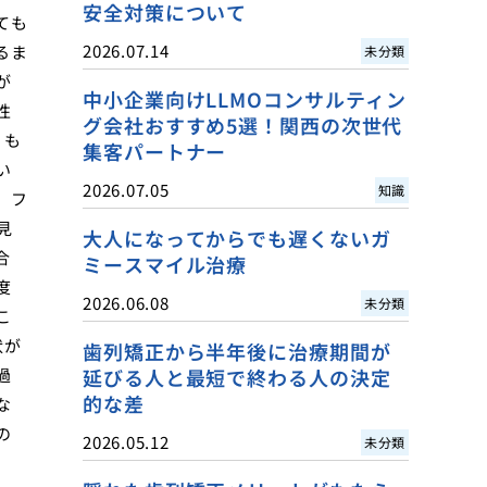
安全対策について
ても
2026.07.14
るま
未分類
が
中小企業向けLLMOコンサルティン
性
グ会社おすすめ5選！関西の次世代
、も
集客パートナー
い
2026.07.05
知識
、フ
見
大人になってからでも遅くないガ
合
ミースマイル治療
度
2026.06.08
未分類
こ
状が
歯列矯正から半年後に治療期間が
過
延びる人と最短で終わる人の決定
的な差
な
の
2026.05.12
未分類