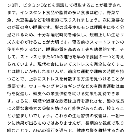
ンB群、ビタミンEなどを意識して摂取することが推奨され
ます。インスタント食品や脂質の多い食事は避け、野菜や
魚、大豆製品などを積極的に取り入れましょう。次に重要な
のが質の高い睡眠です。髪の成長ホルモンは睡眠中に多く分
泌されるため、十分な睡眠時間を確保し、規則正しい生活リ
ズムを心がけることが大切です。寝る前のスマートフォンの
使用を控えるなど、睡眠の質を高める工夫も効果的です。そ
して、ストレスもまたAGAの進行を早める要因の一つと考え
られています。現代社会においてストレスを完全になくすこ
とは難しいかもしれませんが、適度な運動や趣味の時間を持
つことで、上手にストレスを発散する方法を見つけることが
重要です。ウォーキングやジョギングなどの有酸素運動は血
行を促進し、頭皮への栄養供給を助ける効果も期待できま
す。さらに、喫煙や過度な飲酒は血行を悪化させ、髪の成長
に必要な栄養素の吸収を妨げる可能性があるため、控えるこ
とが望ましいでしょう。これらの生活習慣の改善は、一朝一
夕に効果が出るものではありませんが、長期的な視点で取り
組むことで、AGAの進行を遅らせ、健康な髪を維持するため