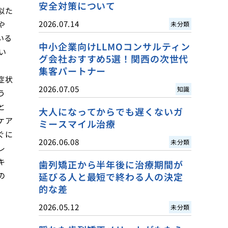
安全対策について
似た
2026.07.14
や
未分類
いる
中小企業向けLLMOコンサルティン
い
グ会社おすすめ5選！関西の次世代
集客パートナー
症状
2026.07.05
知識
う
と
大人になってからでも遅くないガ
ケア
ミースマイル治療
ぐに
2026.06.08
未分類
レ
キ
歯列矯正から半年後に治療期間が
の
延びる人と最短で終わる人の決定
的な差
、
2026.05.12
未分類