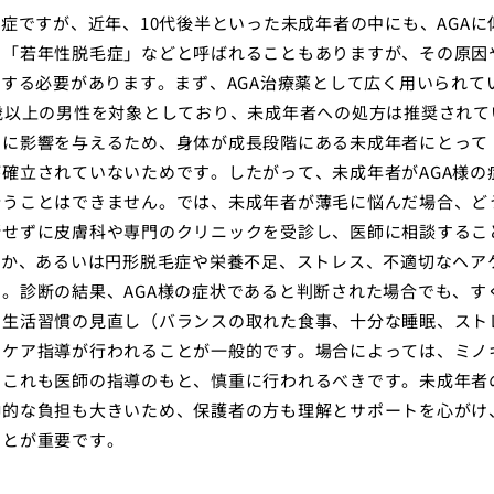
症ですが、近年、10代後半といった未成年者の中にも、AGAに
。「若年性脱毛症」などと呼ばれることもありますが、その原因
慮する必要があります。まず、AGA治療薬として広く用いられて
歳以上の男性を対象としており、未成年者への処方は推奨されて
きに影響を与えるため、身体が成長段階にある未成年者にとって
確立されていないためです。したがって、未成年者がAGA様の
行うことはできません。では、未成年者が薄毛に悩んだ場合、ど
断せずに皮膚科や専門のクリニックを受診し、医師に相談するこ
のか、あるいは円形脱毛症や栄養不足、ストレス、不適切なヘア
。診断の結果、AGA様の症状であると判断された場合でも、す
、生活習慣の見直し（バランスの取れた食事、十分な睡眠、スト
アケア指導が行われることが一般的です。場合によっては、ミノ
、これも医師の指導のもと、慎重に行われるべきです。未成年者
神的な負担も大きいため、保護者の方も理解とサポートを心がけ
ことが重要です。