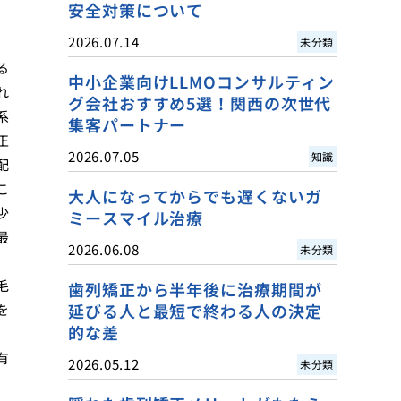
安全対策について
2026.07.14
未分類
る
中小企業向けLLMOコンサルティン
れ
グ会社おすすめ5選！関西の次世代
系
集客パートナー
正
2026.07.05
知識
配
こ
大人になってからでも遅くないガ
少
ミースマイル治療
最
2026.06.08
未分類
毛
歯列矯正から半年後に治療期間が
延びる人と最短で終わる人の決定
を
的な差
有
2026.05.12
未分類
、