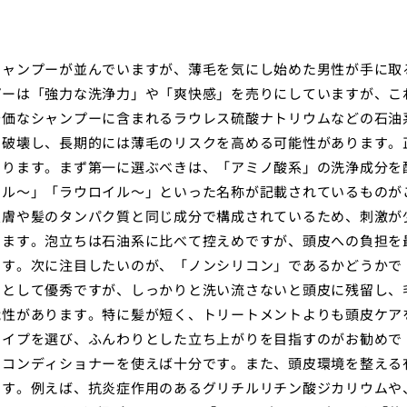
シャンプーが並んでいますが、薄毛を気にし始めた男性が手に取
プーは「強力な洗浄力」や「爽快感」を売りにしていますが、こ
安価なシャンプーに含まれるラウレス硫酸ナトリウムなどの石油
を破壊し、長期的には薄毛のリスクを高める可能性があります。
まります。まず第一に選ぶべきは、「アミノ酸系」の洗浄成分を
イル〜」「ラウロイル〜」といった名称が記載されているものが
皮膚や髪のタンパク質と同じ成分で構成されているため、刺激が
きます。泡立ちは石油系に比べて控えめですが、頭皮への負担を
です。次に注目したいのが、「ノンシリコン」であるかどうかで
剤として優秀ですが、しっかりと洗い流さないと頭皮に残留し、
能性があります。特に髪が短く、トリートメントよりも頭皮ケア
タイプを選び、ふんわりとした立ち上がりを目指すのがお勧めで
のコンディショナーを使えば十分です。また、頭皮環境を整える
です。例えば、抗炎症作用のあるグリチルリチン酸ジカリウムや