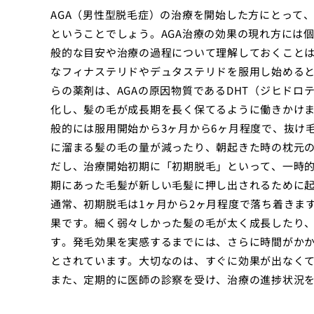
AGA（男性型脱毛症）の治療を開始した方にとって
ということでしょう。AGA治療の効果の現れ方には
般的な目安や治療の過程について理解しておくことは
なフィナステリドやデュタステリドを服用し始める
らの薬剤は、AGAの原因物質であるDHT（ジヒド
化し、髪の毛が成長期を長く保てるように働きかけ
般的には服用開始から3ヶ月から6ヶ月程度で、抜け
に溜まる髪の毛の量が減ったり、朝起きた時の枕元
だし、治療開始初期に「初期脱毛」といって、一時
期にあった毛髪が新しい毛髪に押し出されるために
通常、初期脱毛は1ヶ月から2ヶ月程度で落ち着きま
果です。細く弱々しかった髪の毛が太く成長したり
す。発毛効果を実感するまでには、さらに時間がかか
とされています。大切なのは、すぐに効果が出なく
また、定期的に医師の診察を受け、治療の進捗状況