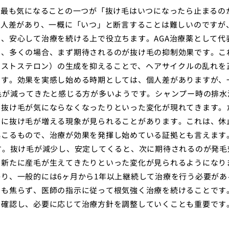
、最も気になることの一つが「抜け毛はいつになったら止まるの
個人差があり、一概に「いつ」と断言することは難しいのですが
、安心して治療を続ける上で役立ちます。AGA治療薬として代
と、多くの場合、まず期待されるのが抜け毛の抑制効果です。こ
ロテストステロン）の生成を抑えることで、ヘアサイクルの乱れを
ます。効果を実感し始める時期としては、個人差がありますが、
毛が減ってきたと感じる方が多いようです。シャンプー時の排水
の抜け毛が気にならなくなったりといった変化が現れてきます。
的に抜け毛が増える現象が見られることがあります。これは、休
起こるもので、治療が効果を発揮し始めている証拠とも言えます
す。抜け毛が減少し、安定してくると、次に期待されるのが発毛
、新たに産毛が生えてきたりといった変化が見られるようになり
り、一般的には6ヶ月から1年以上継続して治療を行う必要があ
ても焦らず、医師の指示に従って根気強く治療を続けることです
を確認し、必要に応じて治療方針を調整していくことも重要です