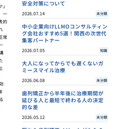
安全対策について
か」
2026.07.14
、一
未分類
表的
中小企業向けLLMOコンサルティン
れ
グ会社おすすめ5選！関西の次世代
正常
集客パートナー
一
2026.07.05
知識
溝
た
大人になってからでも遅くないガ
止
ミースマイル治療
。
2026.06.08
未分類
効
ま
歯列矯正から半年後に治療期間が
る
延びる人と最短で終わる人の決定
的な差
。
。
2026.05.12
未分類