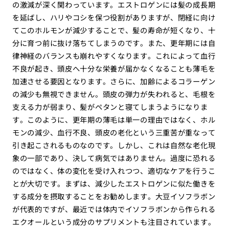
の激減が深く関わっています。エストロゲンには髪の成長期
を延ばし、ハリやコシを保つ役割がありますが、閉経に向け
てこのホルモンが減少することで、髪の寿命が短くなり、十
分に育つ前に抜け落ちてしまうのです。また、更年期には自
律神経のバランスも崩れやすくなります。これによって血行
不良が起き、頭皮へ十分な栄養が届かなくなることも薄毛を
加速させる要因となります。さらに、加齢によるコラーゲン
の減少も無視できません。頭皮の弾力が失われると、毛根を
支える力が弱まり、髪がペタンと寝てしまうようになりま
す。このように、更年期の薄毛は単一の理由ではなく、ホル
モンの減少、血行不良、頭皮の老化という三重苦が重なって
引き起こされるものなのです。しかし、これは自然な老化現
象の一部であり、決して病気ではありません。過度に恐れる
のではなく、体の変化を受け入れつつ、適切なケアを行うこ
とが大切です。まずは、減少したエストロゲンに似た働きを
する成分を摂取することをお勧めします。大豆イソフラボン
が代表的ですが、最近では体内でイソフラボンから作られる
エクオールという成分のサプリメントも注目されています。