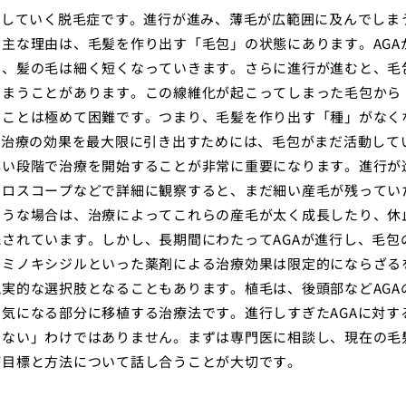
行していく脱毛症です。進行が進み、薄毛が広範囲に及んでしま
主な理由は、毛髪を作り出す「毛包」の状態にあります。AGA
）、髪の毛は細く短くなっていきます。さらに進行が進むと、毛
しまうことがあります。この線維化が起こってしまった毛包から
すことは極めて困難です。つまり、毛髪を作り出す「種」がなく
A治療の効果を最大限に引き出すためには、毛包がまだ活動して
早い段階で治療を開始することが非常に重要になります。進行が
クロスコープなどで詳細に観察すると、まだ細い産毛が残ってい
ような場合は、治療によってこれらの産毛が太く成長したり、休
されています。しかし、長期間にわたってAGAが進行し、毛包
やミノキシジルといった薬剤による治療効果は限定的にならざる
実的な選択肢となることもあります。植毛は、後頭部などAGA
気になる部分に移植する治療法です。進行しすぎたAGAに対す
きない」わけではありません。まずは専門医に相談し、現在の毛
療目標と方法について話し合うことが大切です。