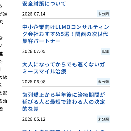
安全対策について
う
2026.07.14
が進
未分類
包
中小企業向けLLMOコンサルティン
グ会社おすすめ5選！関西の次世代
な
集客パートナー
い
2026.07.05
知識
進
た
大人になってからでも遅くないガ
止
ミースマイル治療
の線
2026.06.08
未分類
を
の影
歯列矯正から半年後に治療期間が
る治
延びる人と最短で終わる人の決定
的な差
髪
2026.05.12
未分類