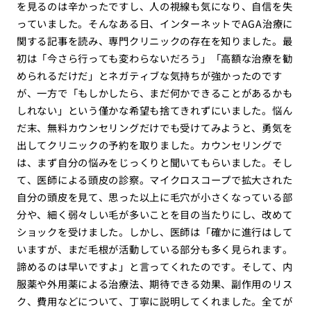
を見るのは辛かったですし、人の視線も気になり、自信を失
っていました。そんなある日、インターネットでAGA治療に
関する記事を読み、専門クリニックの存在を知りました。最
初は「今さら行っても変わらないだろう」「高額な治療を勧
められるだけだ」とネガティブな気持ちが強かったのです
が、一方で「もしかしたら、まだ何かできることがあるかも
しれない」という僅かな希望も捨てきれずにいました。悩ん
だ末、無料カウンセリングだけでも受けてみようと、勇気を
出してクリニックの予約を取りました。カウンセリングで
は、まず自分の悩みをじっくりと聞いてもらいました。そし
て、医師による頭皮の診察。マイクロスコープで拡大された
自分の頭皮を見て、思った以上に毛穴が小さくなっている部
分や、細く弱々しい毛が多いことを目の当たりにし、改めて
ショックを受けました。しかし、医師は「確かに進行はして
いますが、まだ毛根が活動している部分も多く見られます。
諦めるのは早いですよ」と言ってくれたのです。そして、内
服薬や外用薬による治療法、期待できる効果、副作用のリス
ク、費用などについて、丁寧に説明してくれました。全てが