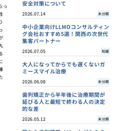
安全対策について
らっ
2026.07.14
性
未分類
り
中小企業向けLLMOコンサルティン
っ
グ会社おすすめ5選！関西の次世代
が
集客パートナー
丸
2026.07.05
知識
る
に
大人になってからでも遅くないガ
薄
ミースマイル治療
た
2026.06.08
未分類
歯列矯正から半年後に治療期間が
延びる人と最短で終わる人の決定
的な差
2026.05.12
未分類