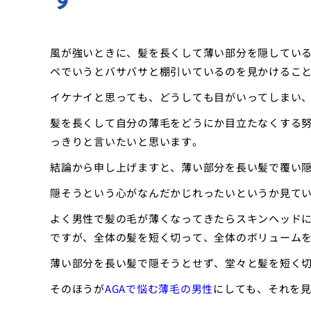
風が強いときに、髪を長くして薄い部分を隠してい
ペでいうとバサバサと棚引いているのを見かけるこ
イケナイと思っても、どうしても目がいってしまい
髪を長くして自分の薄毛をどうにか目立たなくする
っきりと言いたいと思います。
結論から申し上げますと、薄い部分を長い髪で覆い
隠そうという心がなんだかじれったいというか見て
よく男性で髪の毛が薄くなってきたらスキンヘッド
ですが、全体の髪を短く切って、全体のボリューム
薄い部分を長い髪で隠そうとせず、堂々と髪を短く
そのほうが
AGAで悩む薄毛の男性
にしても、それを