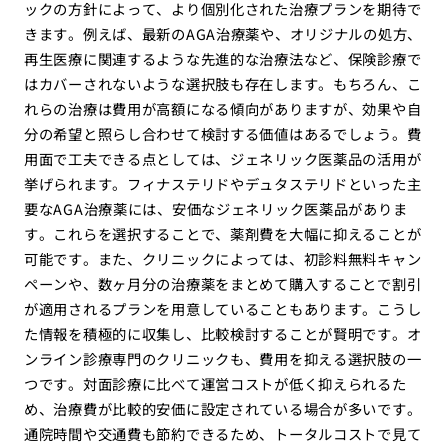
ックの方針によって、より個別化された治療プランを期待で
きます。例えば、最新のAGA治療薬や、オリジナルの処方、
再生医療に関連するような先進的な治療法など、保険診療で
はカバーされないような選択肢も存在します。もちろん、こ
れらの治療は費用が高額になる傾向がありますが、効果や自
分の希望と照らし合わせて検討する価値はあるでしょう。費
用面で工夫できる点としては、ジェネリック医薬品の活用が
挙げられます。フィナステリドやデュタステリドといった主
要なAGA治療薬には、安価なジェネリック医薬品がありま
す。これらを選択することで、薬剤費を大幅に抑えることが
可能です。また、クリニックによっては、初診料無料キャン
ペーンや、数ヶ月分の治療薬をまとめて購入することで割引
が適用されるプランを用意していることもあります。こうし
た情報を積極的に収集し、比較検討することが賢明です。オ
ンライン診療専門のクリニックも、費用を抑える選択肢の一
つです。対面診療に比べて運営コストが低く抑えられるた
め、治療費が比較的安価に設定されている場合が多いです。
通院時間や交通費も節約できるため、トータルコストで見て