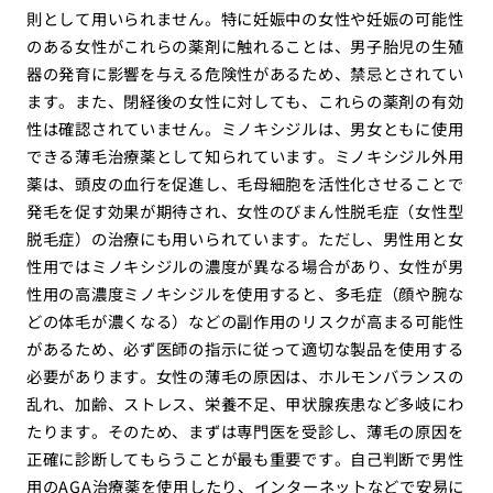
則として用いられません。特に妊娠中の女性や妊娠の可能性
のある女性がこれらの薬剤に触れることは、男子胎児の生殖
器の発育に影響を与える危険性があるため、禁忌とされてい
ます。また、閉経後の女性に対しても、これらの薬剤の有効
性は確認されていません。ミノキシジルは、男女ともに使用
できる薄毛治療薬として知られています。ミノキシジル外用
薬は、頭皮の血行を促進し、毛母細胞を活性化させることで
発毛を促す効果が期待され、女性のびまん性脱毛症（女性型
脱毛症）の治療にも用いられています。ただし、男性用と女
性用ではミノキシジルの濃度が異なる場合があり、女性が男
性用の高濃度ミノキシジルを使用すると、多毛症（顔や腕な
どの体毛が濃くなる）などの副作用のリスクが高まる可能性
があるため、必ず医師の指示に従って適切な製品を使用する
必要があります。女性の薄毛の原因は、ホルモンバランスの
乱れ、加齢、ストレス、栄養不足、甲状腺疾患など多岐にわ
たります。そのため、まずは専門医を受診し、薄毛の原因を
正確に診断してもらうことが最も重要です。自己判断で男性
用のAGA治療薬を使用したり、インターネットなどで安易に