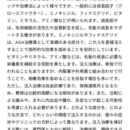
ックや治療法によって様々ですが、一般的には成長因子（グ
ロースファクター）、ミノキシジル、フィナステリド、ビタ
ミン、ミネラル、アミノ酸などが用いられます。成長因子
は、毛母細胞の活性化や血管新生を促し、毛髪の成長をサポ
ートする働きがあります。ミノキシジルやフィナステリド
は、AGA治療薬として実績のある成分で、これらを直接注入
することで局所的な効果を高めることを目的としています。
ビタミンやミネラル、アミノ酸などは、毛髪の成長に必要な
栄養素を補給する役割を果たします。注入治療は、単独で行
われることもありますが、内服薬や外用薬と組み合わせて行
うことで、相乗効果を高めることを目指す場合も多いです。
ただし、注入治療は自由診療であり、保険適用外となるた
め、費用は比較的高額になる傾向があります。また、注射に
よる痛みや、まれに内出血や腫れ、炎症などが起こる可能性
も考慮に入れる必要があります。どのような成分を、どのよ
うな方法で、どれくらいの頻度で注入するのかは、個々の症
状やクリニックの方針によって異なります。注入治療を検討
する際には、専門医と十分に相談し、治療内容、期待できる