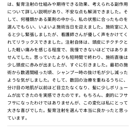
は、髪育注射の仕組みや期待できる効果、考えられる副作用
について詳しい説明があり、不安な点も解消できました。そ
して、何種類かある薬剤の中から、私の状態に合ったものを
選んでもらい、いよいよ施術当日を迎えました。施術室に入
ると少し緊張しましたが、看護師さんが優しく声をかけてく
れてリラックスできました。注射自体は、頭皮にチクチクと
した軽い痛みを感じる程度で、我慢できないほどではありま
せんでした。思っていたよりも短時間で終わり、施術直後は
少し頭皮に赤みが出ましたが、すぐに引きました。最初の施
術から数週間経った頃、シャンプー時の抜け毛が少し減った
ような気がしました。そして、数回の治療を重ねるうちに、
分け目の地肌が以前ほど目立たなくなり、髪に少しボリュー
ムが出てきたのを実感できたのです。もちろん、劇的にフサ
フサになったわけではありませんが、この変化は私にとって
大きな喜びでした。髪育注射を選んで本当に良かったと思っ
ています。