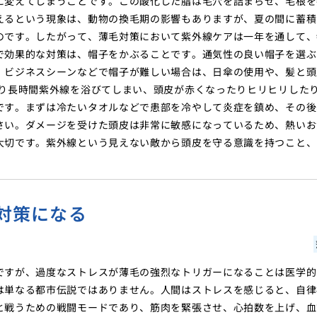
に変えてしまうことです。この酸化した脂は毛穴を詰まらせ、毛根を
えるという現象は、動物の換毛期の影響もありますが、夏の間に蓄積
のです。したがって、薄毛対策において紫外線ケアは一年を通して、
で効果的な対策は、帽子をかぶることです。通気性の良い帽子を選ぶ
。ビジネスシーンなどで帽子が難しい場合は、日傘の使用や、髪と頭
かり長時間紫外線を浴びてしまい、頭皮が赤くなったりヒリヒリした
です。まずは冷たいタオルなどで患部を冷やして炎症を鎮め、その後
さい。ダメージを受けた頭皮は非常に敏感になっているため、熱いお
大切です。紫外線という見えない敵から頭皮を守る意識を持つこと、
対策になる
ですが、過度なストレスが薄毛の強烈なトリガーになることは医学的
は単なる都市伝説ではありません。人間はストレスを感じると、自律
と戦うための戦闘モードであり、筋肉を緊張させ、心拍数を上げ、血