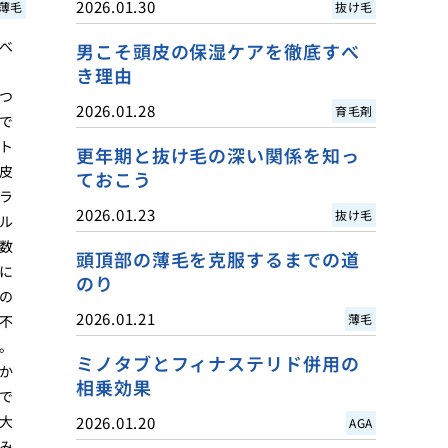
2026.01.30
薄毛
抜け毛
べ
男こそ頭皮の保湿ケアを徹底すべ
き理由
つ
2026.01.28
育毛剤
で
ト
更年期と抜け毛の深い関係を知っ
皮
ておこう
ラ
2026.01.23
抜け毛
ル
数
頭頂部の薄毛を克服するまでの道
に
のり
の
2026.01.21
薄毛
不
。
ミノタブとフィナステリド併用の
か
相乗効果
で
大
2026.01.20
AGA
み