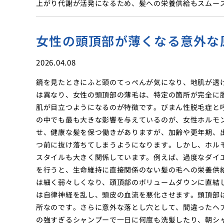
上がり代謝が活発になるため、髪への栄養供給もスムー
女性の頭頂部が薄くなる意外な
2026.04.08
鏡を見たときにふと頭のてっぺんが気になり、地肌が透
は異なり、女性の頭頂部の薄毛は、特定の箇所が完全に
肌が目立つようになるのが特徴です。びまん性脱毛症と
の中でも最も大きな影響を与えているのが、女性ホルモ
せ、健康な髪を保つ働きがありますが、加齢や更年期、
つ前に抜け落ちてしまうようになります。しかし、ホル
スタイルも大きく関係しています。例えば、過度なダイ
を行うと、生命維持に直接関係のない髪の毛への栄養供
は細く弱々しくなり、頭頂部のボリュームダウンに直結
は自律神経を乱し、頭皮の血流を悪化させます。頭頂部
所なのです。さらに意外な落とし穴として、間違ったヘ
の強すぎるシャンプーで一日に何度も洗髪したり、朝シ