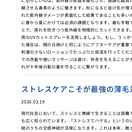
に恐ろしいのは、紫外線が皮脂を酸化させ、過酸化脂質
縮させる毒素のように働きます。秋になると抜け毛が増
れた紫外線ダメージが表面化した結果であることも多い
に春から夏にかけては必須の課題となります。最も手軽
とで、蒸れを防ぎつつ紫外線を物理的にカットできます
用のUVカットスプレーを活用しましょう。もし、うっ
た場合は、顔の日焼けと同じようにアフターケアが重要
刺激の少ないローションでたっぷりと保湿を行ってくだ
での洗髪や強いマッサージは避け、休息を与えることが
れが十年後の髪の量を守ることに繋がります。
ストレスケアこそが最強の薄毛
2026.03.19
現代社会において、ストレスと無縁で生きることは困難
も広く知られています。「ストレスでハゲる」というの
経のうちの交感神経が活発になります。これは本来、敵