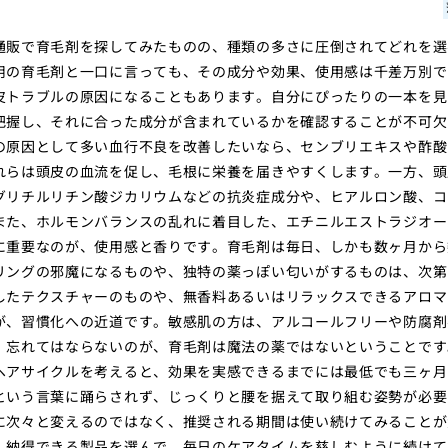
通販で育毛剤を探してみたものの、種類の多さに圧倒されてどれを選
用の育毛剤と一口に言っても、その成分や効果、使用感は千差万別で
皮トラブルの原因になることもあります。自分にぴったりの一本を見
把握し、それに合った成分が含まれているかを確認することが不可欠
の原因として多い血行不良を改善したいなら、センブリエキスや酢酸
れらは頭皮の血流を促し、毛根に栄養を届きやすくします。一方、頭
グリチルリチン酸ジカリウムなどの抗炎症成分や、ヒアルロン酸、コ
また、ホルモンバランスの乱れに着目した、エチニルエストラジオー
に重要なのが、使用感と香りです。育毛剤は毎日、しかも数ヶ月から
リングの邪魔になるものや、独特の薬っぽい匂いがするものは、次第
したテクスチャーのものや、無香料あるいはリラックスできるアロマ
が、習慣化への近道です。敏感肌の方は、アルコールフリーや防腐剤
、忘れてはならないのが、育毛剤は魔法の薬ではないということです
ヘアサイクルを考えると、効果を実感できるまでには最低でも三ヶ月
という言葉に踊らされず、じっくりと腰を据えて取り組む姿勢が必要
に次々と変えるのではなく、推奨される期間は使い続けてみることが
、納得できる製品を選んで、毎日のケアタイムを慈しむように続けて