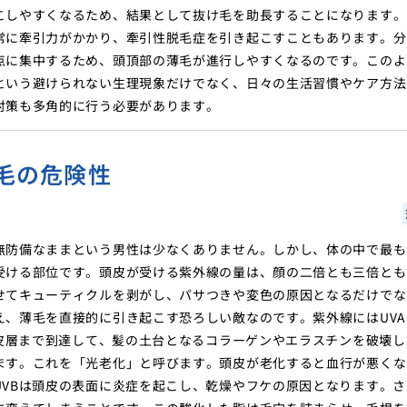
こしやすくなるため、結果として抜け毛を助長することになります。
常に牽引力がかかり、牽引性脱毛症を引き起こすこともあります。分
点に集中するため、頭頂部の薄毛が進行しやすくなるのです。このよ
という避けられない生理現象だけでなく、日々の生活習慣やケア方法
対策も多角的に行う必要があります。
毛の危険性
無防備なままという男性は少なくありません。しかし、体の中で最も
受ける部位です。頭皮が受ける紫外線の量は、顔の二倍とも三倍とも
せてキューティクルを剥がし、パサつきや変色の原因となるだけでな
、薄毛を直接的に引き起こす恐ろしい敵なのです。紫外線にはUVA
真皮層まで到達して、髪の土台となるコラーゲンやエラスチンを破壊し
ます。これを「光老化」と呼びます。頭皮が老化すると血行が悪くな
VBは頭皮の表面に炎症を起こし、乾燥やフケの原因となります。さ