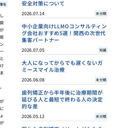
安全対策について
薄毛
2026.07.14
未分類
し
戻
中小企業向けLLMOコンサルティン
が
グ会社おすすめ5選！関西の次世代
皮
集客パートナー
ン
2026.07.05
知識
ー
と
大人になってからでも遅くないガ
け
ミースマイル治療
ま
2026.06.08
未分類
、
歯列矯正から半年後に治療期間が
延びる人と最短で終わる人の決定
が
的な差
に
ょ
2026.05.12
未分類
が