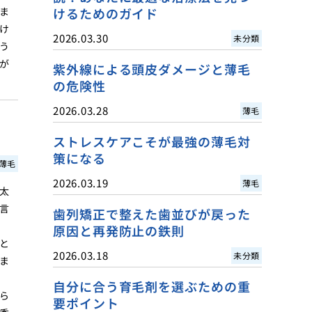
ま
けるためのガイド
け
2026.03.30
未分類
う
が
紫外線による頭皮ダメージと薄毛
の危険性
2026.03.28
薄毛
ストレスケアこそが最強の薄毛対
策になる
薄毛
2026.03.19
薄毛
太
言
歯列矯正で整えた歯並びが戻った
原因と再発防止の鉄則
と
2026.03.18
未分類
ま
自分に合う育毛剤を選ぶための重
ら
要ポイント