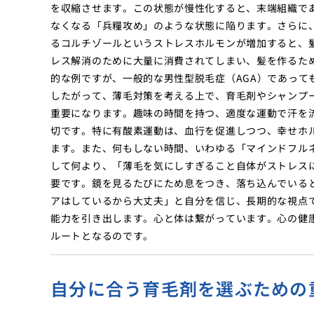
を収縮させます。この状態が慢性化すると、末端組織で
なくなる「兵糧攻め」のような状態に陥ります。さらに
るコルチゾールというストレスホルモンが増加すると、
レス解消のために大量に消費されてしまい、髪を作るた
的な例ですが、一般的な男性型脱毛症（AGA）であって
したがって、薄毛対策を考える上で、育毛剤やシャンプ
重要になります。趣味の時間を持つ、適度な運動で汗を
切です。特に有酸素運動は、血行を促進しつつ、幸せホ
ます。また、何もしない時間、いわゆる「マインドフル
して何より、「薄毛を気にしすぎること自体がストレス
要です。鏡を見るたびにため息をつき、落ち込んでいる
アはしているから大丈夫」と自分を信じ、長期的な視点
能力を引き出します。心と体は繋がっています。心の健
ルートとなるのです。
自分に合う育毛剤を選ぶための