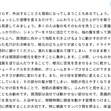
まらず、外出することさえ億劫になってしまうこともあるでしょう。
ちょっとした習慣を変えるだけで、ふんわりとした立ち上がりを取り
ら見直してみましょう。多くの人は髪の毛そのものを洗うことに意識
しっかり行い、シャンプーを十分に泡立ててから、指の腹を使って頭
から上へ、頭頂部に向かって地肌を引き上げるように動かすのがポイ
った毛穴が引き締まり、根元の立ち上がりが良くなります。ドライヤ
絶対に避けてください。濡れた髪は重みで寝てしまい、そのまま乾く
まずは頭頂部の根元を乾かすことに集中します。この際、いつもの分
温風を送り込んだりすることで、根元に空気を含ませるように乾かし
キューティクルを引き締め、ボリュームをキープさせることができま
しやすさが劇的に変わります。また、分け目を定期的に変えることも
にしていると、その部分の髪が寝てしまい、地肌が見えやすくなりま
グに分け目を作ることで、地肌の直線を隠し、ふんわりと見せること
こともお勧めです。頭頂部は自分では動かせない部分なので、意識的
ビを見ながら、入浴中など、隙間時間に頭皮を動かす習慣をつけまし
的に摂取することが大切です。特に朝食でタンパク質を摂ると、体温