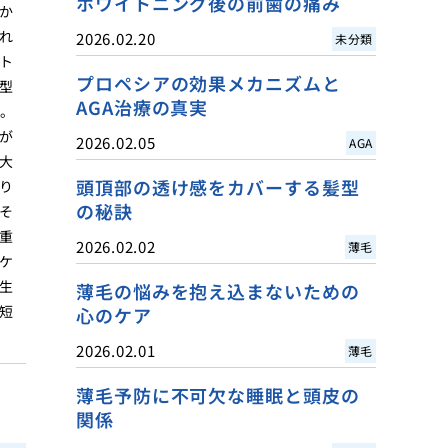
ホワイトニング後の前歯の痛み
か
れ
2026.02.20
未分類
ト
プロペシアの効果メカニズムと
型
AGA治療の真実
す。
が
2026.02.05
AGA
大
頭頂部の透け感をカバーする髪型
り
の秘訣
そ
重
2026.02.02
薄毛
ケ
生
薄毛の悩みを抱え込まないための
短
心のケア
2026.02.01
薄毛
薄毛予防に不可欠な睡眠と頭皮の
関係