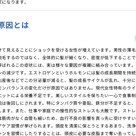
ズになります。
原因とは
けて見えることにショックを受ける女性が増えています。男性の薄毛
脱毛するのではなく、全体的に髪が細くなり、密度が低下することで
呼ばれるこの症状には、実は様々な要因が複雑に絡み合っています。
ンの減少です。エストロゲンというホルモンには髪の成長期間を持続
出産後などでこの分泌量が減ると、髪の成長サイクルが乱れ、十分に
モンバランスの変化だけが原因ではありません。現代女性特有のライ
エットによる栄養不足です。美しいスタイルを保ちたい一心で食事制
給は後回しにされます。特にタンパク質や亜鉛、鉄分が不足すると、
します。また、仕事や家庭での慢性的なストレスも大敵です。ストレ
は筋肉がなく血管も細いため、血行不良の影響を真っ先に受けやすい
アケア習慣が挙げられます。頭皮を清潔に保とうとするあまり、洗浄
ャンを習慣にしたりすることは、頭皮に必要な皮脂まで奪い去ってし