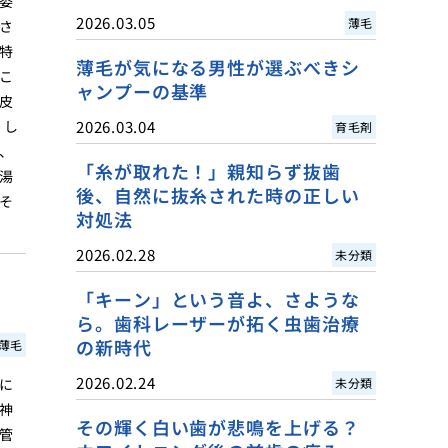
委
2026.03.05
薄毛
さ
特
薄毛が気になる男性が選ぶべきシ
こ
ャンプーの基準
皮
りし
2026.03.04
育毛剤
、
「糸が取れた！」親知らず抜歯
湯
後、自然に抜糸された時の正しい
そ
対処法
2026.02.28
未分類
「キーン」という音よ、さような
ら。歯科レーザーが拓く虫歯治療
の新時代
薄毛
2026.02.24
に
未分類
神
その輝く白い歯が悲鳴を上げる？
管