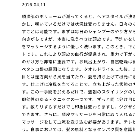
2026.04.11
頭頂部のボリュームが減ってくると、ヘアスタイルが決
かし、嘆いているだけでは状況は変わりません。日々の
すことは可能です。まずは毎日のシャンプーのやり方か
向きがちですが、本当に洗うべきは頭皮です。予洗いを
をマッサージするように優しく洗います。このとき、下
トです。これにより頭皮の血行が促進され、重力で下が
のかけ方も非常に重要です。お風呂上がり、自然乾燥は
ペタンコ髪の原因になります。タオルドライをした後、
目とは逆方向から風を当てたり、髪を持ち上げて根元に
す。仕上げに冷風を当てることで、立ち上がった状態の
す。この一手間を加えるだけで、翌朝のスタイリングの
即効性のあるテクニックの一つです。ずっと同じ分け目
す。数ミリずらすだけでも印象は変わりますし、ジグザ
できます。さらに、頭皮マッサージを日常に取り入れる
マッサージをして血流を送り込む必要があります。テレ
う。食事においては、髪の原料となるタンパク質を意識