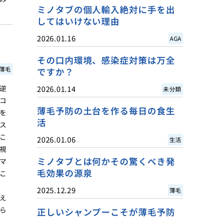
ミノタブの個人輸入絶対に手を出
してはいけない理由
2026.01.16
AGA
その口内環境、感染症対策は万全
薄毛
ですか？
逆
2026.01.14
未分類
コ
薄毛予防の土台を作る毎日の食生
を
活
ス
こ
2026.01.06
生活
視
ミノタブとは何かその驚くべき発
マ
毛効果の源泉
こ
2025.12.29
薄毛
え
ら
正しいシャンプーこそが薄毛予防