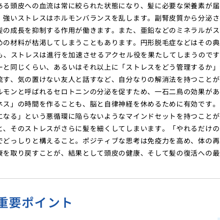
ある頭皮への血流は常に絞られた状態になり、髪に必要な栄養素が届
、強いストレスはホルモンバランスを乱します。副腎皮質から分泌さ
髪の成長を抑制する作用が働きます。また、亜鉛などのミネラルがス
めの材料が枯渇してしまうこともあります。円形脱毛症などはその典
も、ストレスは進行を加速させるアクセル役を果たしてしまうので
ーと同じくらい、あるいはそれ以上に「ストレスをどう管理するか」
流す、気の置けない友人と話すなど、自分なりの解消法を持つことが
ルモンと呼ばれるセロトニンの分泌を促すため、一石二鳥の効果があ
ネス」の時間を作ることも、脳と自律神経を休めるために有効です。
になる」という悪循環に陥らないようなマインドセットを持つことが
と、そのストレスがさらに髪を細くしてしまいます。「やれるだけの
でどっしりと構えること。ポジティブな思考は免疫力を高め、体の再
康を取り戻すことが、結果として頭皮の健康、そして髪の復活への最
重要ポイント