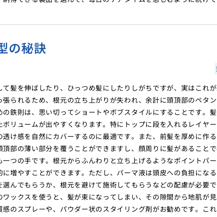
型の秘訣
して髪を伸ばしたり、ひっつめ髪にしたりしがちですが、実はこれが
っ張られるため、根元の立ち上がりが失われ、余計に頭頂部のペタン
めの鉄則は、思い切ってショートやボブスタイルにすることです。髪
たボリュームが出やすくなります。特にトップに段を入れるレイヤー
の透け感を自然にカバーするのに最適です。また、前髪を厚めに作る
頭頂部の薄い部分を覆うことができますし、顔周りに髪があることで
も一つの手です。根元からふんわりと立ち上げるようなポイントパー
的に増やすことができます。ただし、パーマ液は頭皮への負担になる
を選んでもらうか、根元を避けて施術してもらうなどの配慮が必要で
のワックスを使うと、髪が束になってしまい、その隙間から地肌が見
質感のスプレーや、パウダー状のスタイリング剤がお勧めです。これ