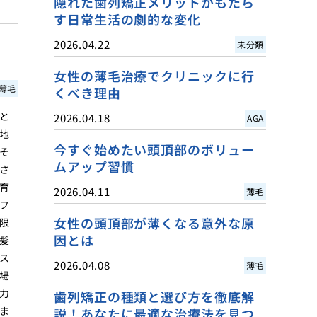
隠れた歯列矯正メリットがもたら
す日常生活の劇的な変化
2026.04.22
未分類
女性の薄毛治療でクリニックに行
薄毛
くべき理由
と
2026.04.18
AGA
地
今すぐ始めたい頭頂部のボリュー
そ
ムアップ習慣
さ
育
2026.04.11
薄毛
フ
女性の頭頂部が薄くなる意外な原
限
因とは
髪
ス
2026.04.08
薄毛
場
力
歯列矯正の種類と選び方を徹底解
ま
説！あなたに最適な治療法を見つ