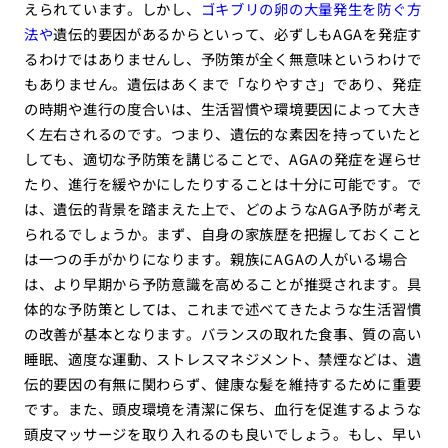
えられています。しかし、
ゴキブリの卵の大量発生を防ぐ方
法や
遺伝的要因があるからといって、必ずしもAGAを発症す
るわけではありませんし、予防策が全く無意味というわけで
もありません。遺伝はあくまで「なりやすさ」であり、発症
の時期や進行の度合いは、生活習慣や環境要因によって大き
く左右されるのです。つまり、遺伝的な素因を持っていたと
しても、適切な予防策を講じることで、AGAの発症を遅らせ
たり、進行を緩やかにしたりすることは十分に可能です。で
は、遺伝的背景を踏まえた上で、どのようなAGA予防が考え
られるでしょうか。まず、自身の家族歴を把握しておくこと
は一つの手がかりになります。親族にAGAの人がいる場合
は、より早期から予防意識を高めることが推奨されます。具
体的な予防策としては、これまで述べてきたような生活習慣
の改善が基本となります。バランスの取れた食事、質の高い
睡眠、適度な運動、ストレスマネジメント、禁煙などは、遺
伝的要因の有無に関わらず、健康な髪を維持するために重要
です。また、頭皮環境を清潔に保ち、血行を促進するような
頭皮マッサージを取り入れるのも良いでしょう。もし、早い