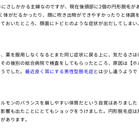
半にさしかかる主婦なのですが、現在後頭部に2個の円形脱毛が
く体がだるかったり、顔に吹き出物ができやすかったりと体調
っておいたところ、顔面にトビヒのような症状が出だしてしまい
で、薬を服用しなくなるとまた同じ症状に戻る上に、気だるさは
。その後別の総合病院で検査をしてもらったところ、原因は【ホ
ようでした。
最近良く耳にする男性型脱毛症
とは少し違うようで
ホルモンのバランスを崩しやすい体質だという自覚はありました
の影響も出たことにとてもショックをうけました。円形脱毛症は
みがあります。