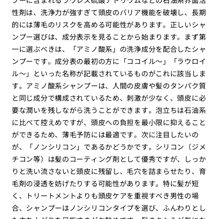
性剤は、洗浄力が強すぎて頭皮のバリア機能を破壊し、長期
的には薄毛のリスクを高める可能性があります。正しいシャ
ンプー選びは、成分表示を見ることから始まります。まず第
一に選ぶべきは、「アミノ酸系」の洗浄成分を配合したシャ
ンプーです。成分表の最初の方に「ココイル〜」「ラウロイ
ル〜」といった名称が記載されているものがこれに該当しま
す。アミノ酸系シャンプーは、人間の皮膚や髪のタンパク質
と同じ成分で構成されているため、刺激が少なく、頭皮に必
要な潤いを残しながら洗うことができます。泡立ちは石油系
に比べて控えめですが、頭皮への負担を最小限に抑えること
ができるため、薄毛予防には最適です。次に注目したいの
が、「ノンシリコン」であるかどうかです。シリコン（ジメ
チコン等）は髪のコーティング剤として優秀ですが、しっか
りと洗い流さないと頭皮に残留し、毛穴を詰まらせたり、育
毛剤の浸透を妨げたりする可能性があります。特に髪が短
く、トリートメントよりも頭皮ケアを重視すべき男性の場
合、シャンプーはノンシリコンタイプを選び、ふんわりとし