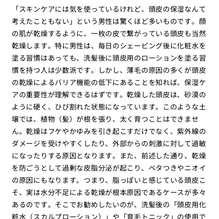
「スキンケアには気を使っているけれど、頭皮の保湿なんて
考えたこともない」という男性は驚くほど多いものです。顔
の肌が乾燥するように、一枚の皮で繋がっている頭皮も当然
乾燥します。特に男性は、毎日のシェービング後に化粧水を
塗る習慣はあっても、洗髪後に頭皮用のローションを塗る習
慣を持つ人は少数派です。しかし、薄毛の原因の多くが頭皮
の乾燥によるバリア機能の低下にあることを知れば、保湿ケ
アの重要性が理解できるはずです。乾燥した頭皮は、砂漠の
ように硬く、ひび割れた状態になっています。このような土
壌では、植物（髪）が根を張り、太く育つことはできませ
ん。乾燥はフケやかゆみを引き起こすだけでなく、紫外線の
ダメージを受けやすくしたり、外部からの刺激に対して過敏
になったりする原因となります。また、前述した通り、乾燥
を防ごうとして過剰な皮脂分泌が起こり、ベタつきやニオイ
の原因にもなります。つまり、脂っぽいと感じている頭皮こ
そ、実は水分不足による乾燥が根本原因であるケースが多々
あるのです。そこでお勧めしたいのが、洗髪後の「頭皮用化
粧水（スカルプローション）」や「育毛トニック」の使用で