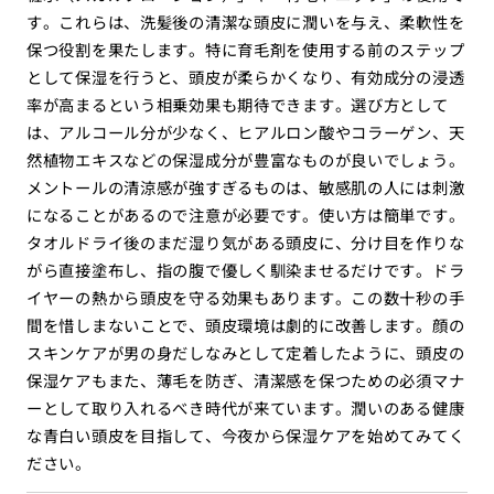
す。これらは、洗髪後の清潔な頭皮に潤いを与え、柔軟性を
保つ役割を果たします。特に育毛剤を使用する前のステップ
として保湿を行うと、頭皮が柔らかくなり、有効成分の浸透
率が高まるという相乗効果も期待できます。選び方として
は、アルコール分が少なく、ヒアルロン酸やコラーゲン、天
然植物エキスなどの保湿成分が豊富なものが良いでしょう。
メントールの清涼感が強すぎるものは、敏感肌の人には刺激
になることがあるので注意が必要です。使い方は簡単です。
タオルドライ後のまだ湿り気がある頭皮に、分け目を作りな
がら直接塗布し、指の腹で優しく馴染ませるだけです。ドラ
イヤーの熱から頭皮を守る効果もあります。この数十秒の手
間を惜しまないことで、頭皮環境は劇的に改善します。顔の
スキンケアが男の身だしなみとして定着したように、頭皮の
保湿ケアもまた、薄毛を防ぎ、清潔感を保つための必須マナ
ーとして取り入れるべき時代が来ています。潤いのある健康
な青白い頭皮を目指して、今夜から保湿ケアを始めてみてく
ださい。