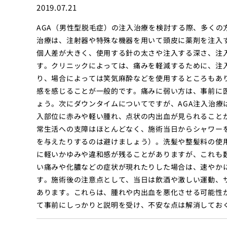
2019.07.21
AGA（男性型脱毛症）の注入治療を検討する際、多くの
治療は、注射器や特殊な機器を用いて頭皮に薬剤を注入
個人差が大きく、使用する針の太さや注入する深さ、注
す。クリニックによっては、痛みを軽減するために、注
り、場合によっては笑気麻酔などを使用するところもあ
感を感じることが一般的です。痛みに弱い方は、事前に
ょう。次にダウンタイムについてですが、AGA注入治療
入部位に赤みや軽い腫れ、点状の内出血が見られること
常生活への支障はほとんどなく、施術当日からシャワー
を与えたりするのは避けましょう）。洗髪や整髪料の使
に軽いかゆみや違和感が残ることがありますが、これも
い痛みや化膿などの症状が現れたりした場合は、速やか
す。施術後の注意点として、当日は飲酒や激しい運動、
あります。これらは、腫れや内出血を悪化させる可能性
て事前にしっかりと説明を受け、不安な点は解消してお