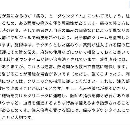
方が気になるのが「痛み」と「ダウンタイム」についてでしょう。
するため、ある程度の痛みを伴う可能性があります。痛みの感じ方に
入時の速度、そして患者さん自身の痛みの閾値などによって異なりま
入前に冷却ジェルで頭皮を冷やしたり、局所麻酔クリームを塗布した
ります。施術中は、チクチクとした痛みや、薬剤が注入される際の圧
医師にその旨を伝え、麻酔の使用などについて相談しておくと良いで
は比較的ダウンタイムが短い治療法とされています。施術直後には
がありますが、これらは通常、数時間から数日で自然に軽快します。
を浴びることが可能な場合が多いです（ただし、強くこすったり、刺
用については、クリニックの指示に従ってください。まれに、注入部
数日で治まることがほとんどです。もし、赤みや腫れが長引いたり、
に施術を受けたクリニックに連絡し、医師の指示を仰ぐ必要がありま
サウナなど、血行を促進するような行為は控えるよう指示されること
があるためです。注入治療を受ける際には、痛みやダウンタイムにつ
くことが大切です。