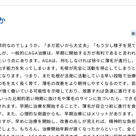
か
抜
果的なのでしょうか。「まだ若いから大丈夫」「もう少し様子を見
が、一般的にAGA治療は、早期に開始する方が有利であると言わ
という点にあります。AGAは、何もしなければ徐々に薄毛が進行し
出す能力を失ってしまいます。毛根が完全に活動を停止してしまうと
になります。つまり、まだ毛根が活発に活動している早い段階で治療
の毛を太く長く育て、薄毛の改善をより期待しやすくなるのです。若
が強く働いている可能性を示唆しており、放置すれば急速に進行す
といった比較的若い時期に抜け毛や薄毛のサインに気づいたら、でき
されます。早期に治療を開始することで、薄毛が目立つ前に進行を食
す。また、心理的な側面からも、早期治療にはメリットがあります。
ますが、早めに治療を開始し、改善の兆しが見えれば、精神的な負担
でしょう。もちろん、治療開始年齢が遅くなったからといって、全く