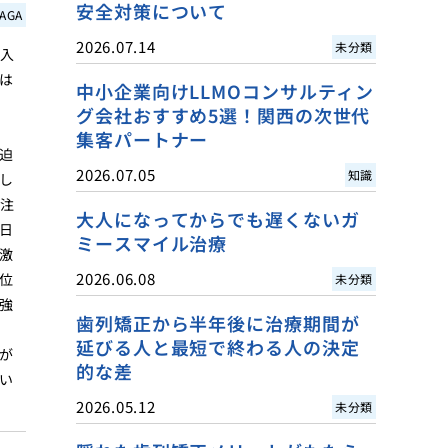
安全対策について
AGA
2026.07.14
未分類
注入
は
中小企業向けLLMOコンサルティン
グ会社おすすめ5選！関西の次世代
集客パートナー
迫
2026.07.05
知識
し
、注
大人になってからでも遅くないガ
日
ミースマイル治療
激
2026.06.08
位
未分類
強
歯列矯正から半年後に治療期間が
延びる人と最短で終わる人の決定
が
的な差
い
2026.05.12
未分類