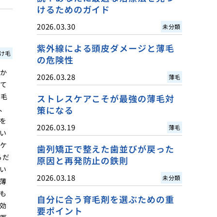
けるためのガイド
2026.03.30
未分類
紫外線による頭皮ダメージと薄毛
け毛
の危険性
てか
2026.03.28
薄毛
れて
、毛
ストレスケアこそが最強の薄毛対
、
策になる
を
2026.03.19
薄毛
い
るケ
歯列矯正で整えた歯並びが戻った
るだ
原因と再発防止の鉄則
い
2026.03.18
未分類
薄
も
自分に合う育毛剤を選ぶための重
効
要ポイント