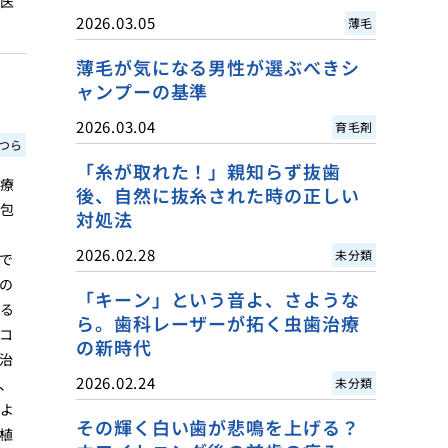
門医
2026.03.05
薄毛
薄毛が気になる男性が選ぶべきシ
ャンプーの基準
2026.03.04
育毛剤
つら
「糸が取れた！」親知らず抜歯
治療
後、自然に抜糸された時の正しい
毛包
対処法
2026.02.28
未分類
で
の
「キーン」という音よ、さような
いる
ら。歯科レーザーが拓く虫歯治療
コ
の新時代
治
2026.02.24
、
未分類
によ
その輝く白い歯が悲鳴を上げる？
植