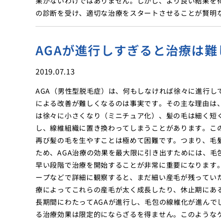
果がないわけではありません。しかし、より良い結果を得
の診断を受け、適切な治療をスタートさせることが賢明
AGAが進行しすぎると治療は難
2019.07.13
AGA（男性型脱毛症）は、何もしなければ徐々に進行し
による改善が難しくなるのは事実です。その主な理由は、
は徐々に小さくなり（ミニチュア化）、髪の毛は細く短
し、線維組織に置き換わってしまうことがあります。こ
再び髪の毛を生やすことは極めて困難です。つまり、毛
ため、AGA治療の効果を最大限に引き出すためには、毛
早い段階で治療を開始することが非常に重要になります
ープなどで詳細に観察すると、まだ細い産毛が残ってい
療によってこれらの産毛が太く成長したり、休止期にあ
長期間にわたってAGAが進行し、毛包の線維化が進んで
る治療効果は限定的にならざるを得ません。このような