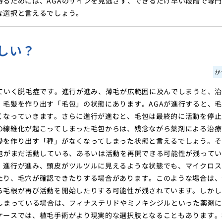
るためには、AGAのサインを見逃さず、できるだけ早い段階で専
な選択と言えるでしょう。
しい？
か
ていく脱毛症です。進行が進み、薄毛が広範囲に及んでしまうと、
毛髪を作り出す「毛包」の状態にあります。AGAが進行すると、
くなっていきます。さらに進行が進むと、毛包は最終的に活動を停止
の線維化が起こってしまった毛包からは、残念ながら薬剤による治療
髪を作り出す「種」がなくなってしまった状態と言えるでしょう。そ
包がまだ活動している、あるいは活動を再開できる可能性が残って
。進行が進み、頭皮がツルツルに見えるような状態でも、マイクロス
たり、毛穴が確認できたりする場合があります。このような場合は、
る毛根が再び活動を開始したりする可能性が残されています。しかし
しまっている場合は、フィナステリドやミノキシジルといった薬剤
ケースでは、植毛手術がより現実的な選択肢となることもあります。