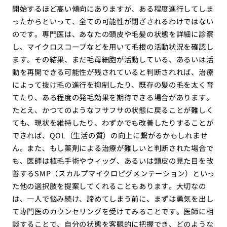
開始するほど高い傾向にありますが、ある程度進行してしま
ったからといって、全ての可能性が閉ざされるわけではない
のです。専門医は、あなたの頭皮や毛髪の状態を詳細に診察
し、マイクロスコープなどを用いて毛根の活動状況を確認し
ます。その結果、まだ毛母細胞が活動している、あるいは活
動を再開できる可能性が残されていると判断されれば、治療
によって抜け毛の進行を抑制したり、既存の髪の毛を太く育
てたり、ある程度の発毛効果を期待できる場合があります。
たとえ、かつてのようなフサフサの状態に戻ることが難しく
ても、現状を維持したり、わずかでも改善したりすることが
できれば、QOL（生活の質）の向上に繋がるかもしれませ
ん。また、もし薬剤による治療が難しいと判断された場合で
も、医師は植毛手術やウィッグ、あるいは頭皮の見た目を改
善するSMP（スカルプマイクロピグメンテーション）といっ
た他の選択肢を提案してくれることもあります。大切なの
は、一人で悩み続け、諦めてしまう前に、まずは勇気を出し
て専門医のカウンセリングを受けてみることです。医師に相
談することで、自分の状態を客観的に把握でき、どのような