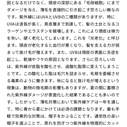
因となるだけでなく、頭皮の深部にある「毛母細胞」にまで
ダメージを与え、薄毛を直接的に引き起こす恐ろしい敵なの
です。紫外線にはUVAとUVBの二種類がありますが、特に
UVAは波長が長く、真皮層まで到達して、髪の土台となるコ
ラーゲンやエラスチンを破壊します。これにより頭皮は弾力
を失い、硬く老化してしまいます。これを「光老化」と呼び
ます。頭皮が老化すると血行が悪くなり、髪を支える力が弱
まって抜け毛が増えます。また、UVBは頭皮の表面に炎症を
起こし、乾燥やフケの原因となります。さらに恐ろしいの
は、紫外線が皮脂を酸化させ、過酸化脂質に変えてしまうこ
とです。この酸化した脂は毛穴を詰まらせ、毛根を委縮させ
る毒素のように働きます。秋になると抜け毛が増えるという
現象は、動物の換毛期の影響もありますが、夏の間に蓄積さ
れた紫外線ダメージが表面化した結果であることも多いので
す。したがって、薄毛対策において紫外線ケアは一年を通し
て、特に春から夏にかけては必須の課題となります。最も手
軽で効果的な対策は、帽子をかぶることです。通気性の良い
帽子を選ぶことで、蒸れを防ぎつつ紫外線を物理的にカット